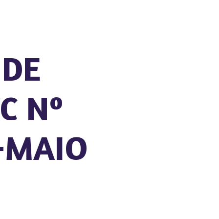
 DE
C Nº
-MAIO