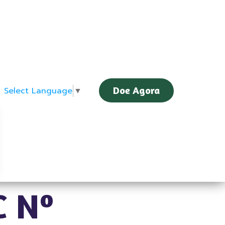
Doe Agora
Select Language
▼
C Nº