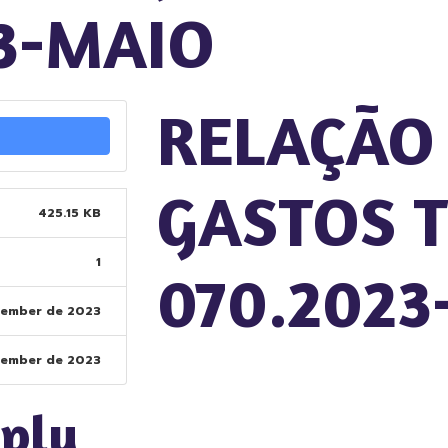
3-MAIO
RELAÇÃO
GASTOS T
425.15 KB
1
070.2023
tember de 2023
tember de 2023
eply