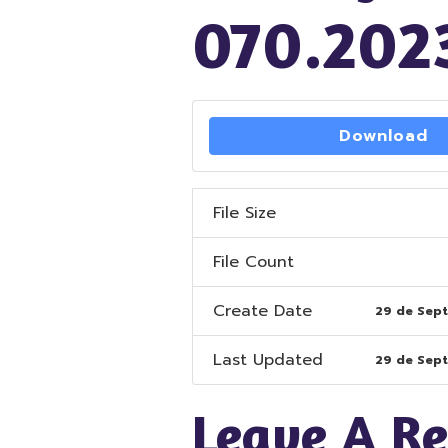
070.202
Download
File Size
File Count
Create Date
29 de Sep
Last Updated
29 de Sep
Leave A R