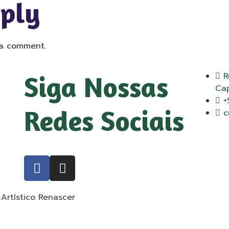
eply
a comment.
Siga Nossas
R
Cap
+
Redes Sociais
c
Artístico Renascer