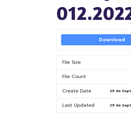
012.202
Download
File Size
File Count
Create Date
29 de Sep
Last Updated
29 de Sep