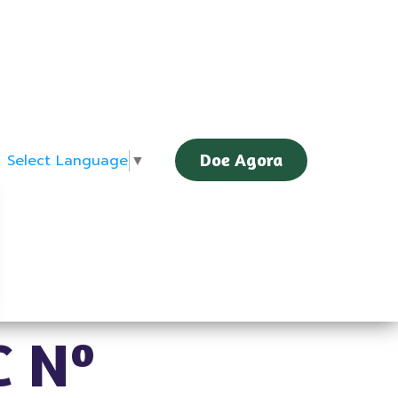
Doe Agora
Select Language
▼
C Nº