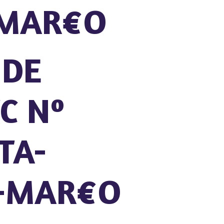
3-MAR€O
 DE
C Nº
TA-
3-MAR€O