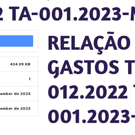
2 TA-001.202
RELAÇÃO
GASTOS T
424.39 KB
1
012.2022 
tember de 2023
001.202
tember de 2023