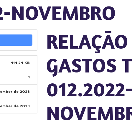
22-NOVEMBRO
RELAÇÃO
GASTOS T
414.24 KB
1
012.2022
tember de 2023
NOVEMB
tember de 2023