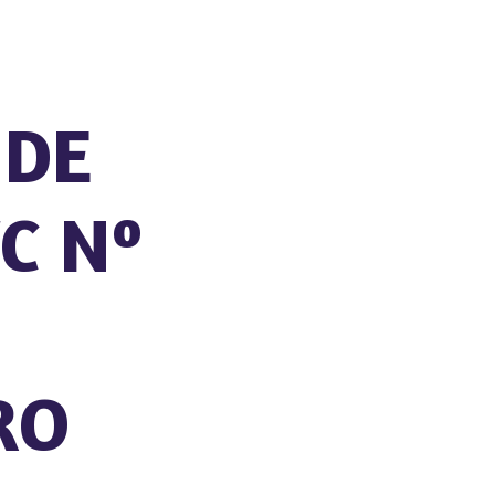
 DE
C Nº
-
RO