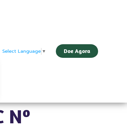
Doe Agora
Select Language
▼
C Nº