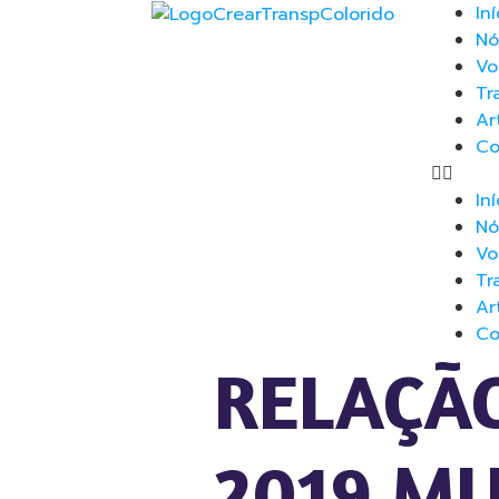
Iní
Nó
Vo
Tr
Ar
Co
Iní
Nó
Vo
Tr
Ar
Co
RELAÇÃO
2019 MU