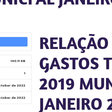
RELAÇÃO
GASTOS T
140.11 KB
1
2019 MUN
ctober de 2022
JANEIRO 
ctober de 2022