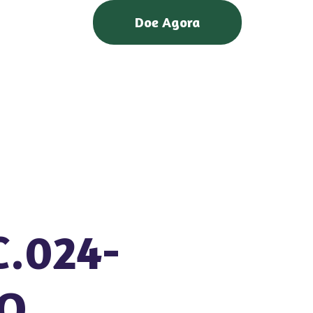
Doe Agora
.024-
RO