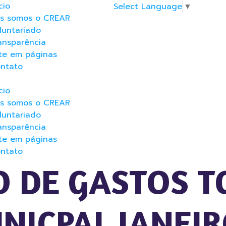
cio
Select Language
▼
s somos o CREAR
luntariado
ansparência
te em páginas
ntato
cio
s somos o CREAR
luntariado
ansparência
te em páginas
ntato
 DE GASTOS TC
NICPAL JANEI