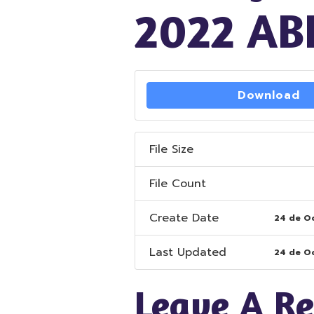
2022 AB
Download
File Size
File Count
Create Date
24 de O
Last Updated
24 de O
Leave A R