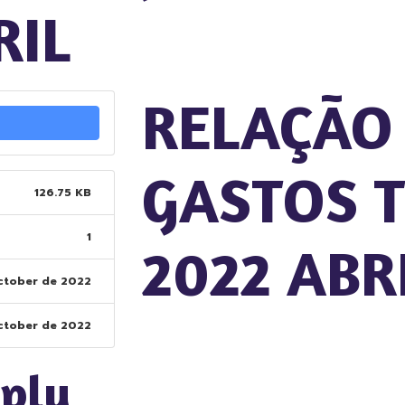
RIL
RELAÇÃO
GASTOS T
126.75 KB
1
2022 ABR
ctober de 2022
ctober de 2022
eply