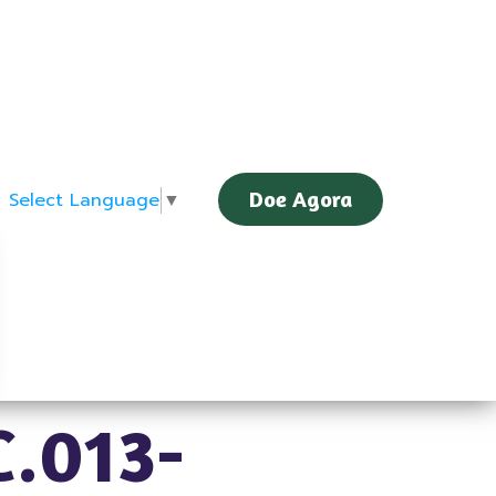
Doe Agora
Select Language
▼
.013-