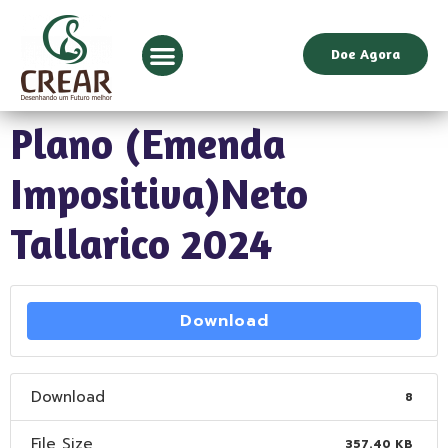
Doe Agora
Plano (Emenda
Impositiva)Neto
Tallarico 2024
Download
Download
8
File Size
357.40 KB