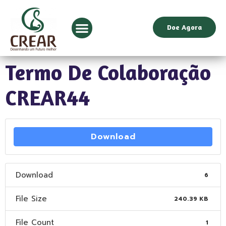
Doe Agora
Termo De Colaboração
CREAR44
Download
Download
6
File Size
240.39 KB
File Count
1