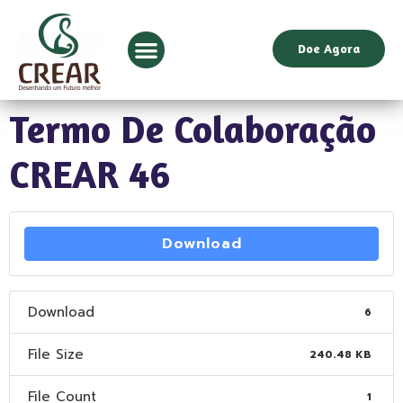
Doe Agora
Termo De Colaboração
CREAR 46
Download
Download
6
File Size
240.48 KB
File Count
1